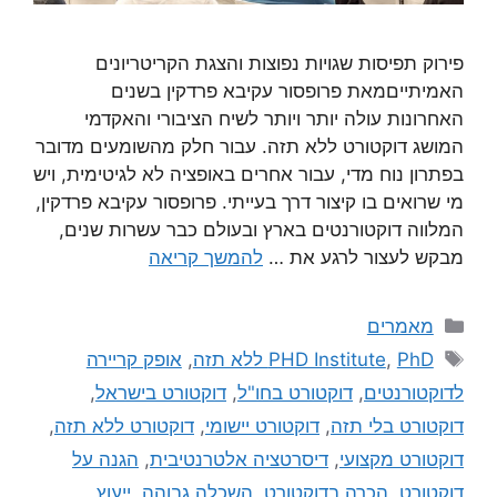
פירוק תפיסות שגויות נפוצות והצגת הקריטריונים
האמיתייםמאת פרופסור עקיבא פרדקין בשנים
האחרונות עולה יותר ויותר לשיח הציבורי והאקדמי
המושג דוקטורט ללא תזה. עבור חלק מהשומעים מדובר
בפתרון נוח מדי, עבור אחרים באופציה לא לגיטימית, ויש
מי שרואים בו קיצור דרך בעייתי. פרופסור עקיבא פרדקין,
המלווה דוקטורנטים בארץ ובעולם כבר עשרות שנים,
מבקש לעצור לרגע את …
להמשך קריאה
מאמרים
PhD ללא תזה
,
PHD Institute
,
אופק קריירה
לדוקטורנטים
,
דוקטורט בחו"ל
,
דוקטורט בישראל
,
דוקטורט בלי תזה
,
דוקטורט יישומי
,
דוקטורט ללא תזה
,
דוקטורט מקצועי
,
דיסרטציה אלטרנטיבית
,
הגנה על
דוקטורט
,
הכרה בדוקטורט
,
השכלה גבוהה
,
ייעוץ