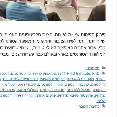
פירוק תפיסות שגויות נפוצות והצגת הקריטריונים האמיתי
עולה יותר ויותר לשיח הציבורי והאקדמי המושג דוקטורט ל
מדי, עבור אחרים באופציה לא לגיטימית, ויש מי שרואים בו 
המלווה דוקטורנטים בארץ ובעולם כבר עשרות שנים, מבק
מאמרים
PhD ללא תזה
,
PHD Institute
,
אופק קריירה לדוקטורנטים
,
דוקטור
יישומי
,
דוקטורט ללא תזה
,
דוקטורט מקצועי
,
דיסרטציה אלטרנטיבית
,
ה
לדוקטורט
,
כתיבת דוקטורט
,
ליווי דוקטורנטים
,
לימודי דוקטורט
,
לימודי
דוקטורט
,
מסלול ללא תזה
,
מסלולי דוקטורט
,
מסלולי מחקר
,
עבודת מח
פרדקין
,
פרופסור עקיבא פרדקין
,
פרסום אקדמי
,
קריירה אחרי דוקטורט
שלישי
כתיבת תגובה