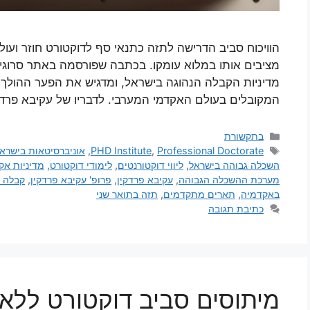
הוויכוח סביב הדרישה לתזה כתנאי סף לדוקטורט חוזר ועו
מציבים אותו במלוא עומקו. בכתבה שפורסמה באתר סרוגים 
מדיניות הקבלה הנהוגה בישראל, ומדגיש את הפער ההולך 
המקובלים בעולם האקדמי המערבי. לדבריו של עקיבא פרדק
בתקשורת
Professional Doctorate
,
PHD Institute
,
אוניברסיטאות בישרא
השכלה גבוהה בישראל
,
ליווי דוקטורנטים
,
לימודי דוקטורט
,
מדיניות אק
מערכת ההשכלה הגבוהה
,
עקיבא פרדקין
,
פרופ' עקיבא פרדקין
,
קבלה ל
באקדמיה
,
תארים מתקדמים
,
תזה בתואר שני
כתיבת תגובה
מיתוסים סביב דוקטורט ללא 