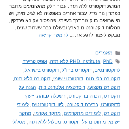
המושג דוקטורט ללא תזה. עבור חלק מהשומעים מדובר
בפתרון נוח מדי, עבור אחרים באופציה לא לגיטימית, ויש
מי שרואים בו קיצור דרך בעייתי. פרופסור עקיבא פרדקין,
המלווה דוקטורנטים בארץ ובעולם כבר עשרות שנים,
מבקש לעצור לרגע את …
להמשך קריאה
מאמרים
PhD ללא תזה
,
PHD Institute
,
אופק קריירה
לדוקטורנטים
,
דוקטורט בחו"ל
,
דוקטורט בישראל
,
דוקטורט בלי תזה
,
דוקטורט יישומי
,
דוקטורט ללא תזה
,
דוקטורט מקצועי
,
דיסרטציה אלטרנטיבית
,
הגנה על
דוקטורט
,
הכרה בדוקטורט
,
השכלה גבוהה
,
ייעוץ
לדוקטורט
,
כתיבת דוקטורט
,
ליווי דוקטורנטים
,
לימודי
דוקטורט
,
לימודים מתקדמים
,
מחקר אקדמי
,
מחקר
יישומי
,
מיתוסים על דוקטורט
,
מסלול ללא תזה
,
מסלולי