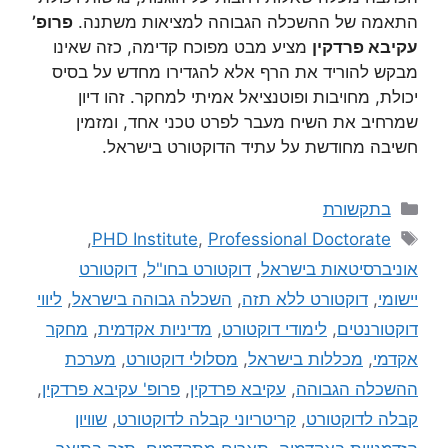
התאמה של ההשכלה הגבוהה למציאות משתנה.
פרופ’
עקיבא פרדקין
מציע מבט מפוכח קדימה, כזה שאינו
מבקש להוריד את הרף אלא להגדירו מחדש על בסיס
יכולת, מחויבות ופוטנציאל אמיתי למחקר. זהו דיון
שמרחיב את השיח מעבר לפרט טכני אחד, ומזמין
חשיבה מחודשת על עתיד הדוקטורט בישראל.
בתקשורת
,
PHD Institute
,
Professional Doctorate
אוניברסיטאות בישראל
,
דוקטורט בחו"ל
,
דוקטורט
יישומי
,
דוקטורט ללא תזה
,
השכלה גבוהה בישראל
,
ליווי
דוקטורנטים
,
לימודי דוקטורט
,
מדיניות אקדמית
,
מחקר
אקדמי
,
מכללות בישראל
,
מסלולי דוקטורט
,
מערכת
ההשכלה הגבוהה
,
עקיבא פרדקין
,
פרופ' עקיבא פרדקין
,
קבלה לדוקטורט
,
קריטריוני קבלה לדוקטורט
,
שוויון