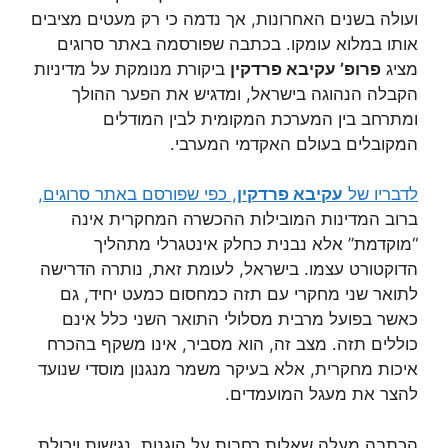
ועולה בשנים האחרונות, אך נדמה כי רק מעטים מציבים
אותו במלוא עומקו. בכתבה שפורסמה באתר סרוגים
מציג
פרופ’ עקיבא פרדקין
ביקורת מנומקת על מדיניות
הקבלה הנהוגה בישראל, ומדגיש את הפער ההולך
ומתרחב בין המערכת המקומית לבין המודלים
המקובלים בעולם האקדמי המערבי.
לדבריו של
עקיבא פרדקין
, כפי שפורסם באתר סרוגים,
ברוב המדינות המובילות ההכשרה המחקרית אינה
“מוקדמת” אלא נבנית כחלק אינטגרלי מתהליך
הדוקטורט עצמו. בישראל, לעומת זאת, נותרה הדרישה
לתואר שני מחקרי עם תזה כמחסום כמעט יחיד, גם
כאשר בפועל מרבית מסלולי התואר השני כלל אינם
כוללים תזה. מצב זה, הוא מסביר, אינו משקף בהכרח
איכות מחקרית, אלא בעיקר משמר מנגנון מוסדי שנועד
להצר את מעגל המועמדים.
הכתבה מעלה שאלות רחבות על הוגנות, נגישות ויכולת